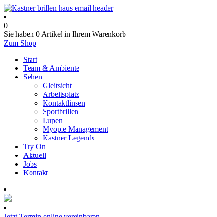
0
Sie haben
0 Artikel
in Ihrem Warenkorb
Zum Shop
Start
Team & Ambiente
Sehen
Gleitsicht
Arbeitsplatz
Kontaktlinsen
Sportbrillen
Lupen
Myopie Management
Kastner Legends
Try On
Aktuell
Jobs
Kontakt
Termin online buchen
Jetzt Termin online vereinbaren