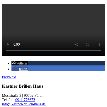
twittern
teilen
Prev
Next
Kastner Brillen Haus
Moststraße 3 | 90762 Fürth
Telefon:
0911 776673
info@kastner-brillen-haus.de