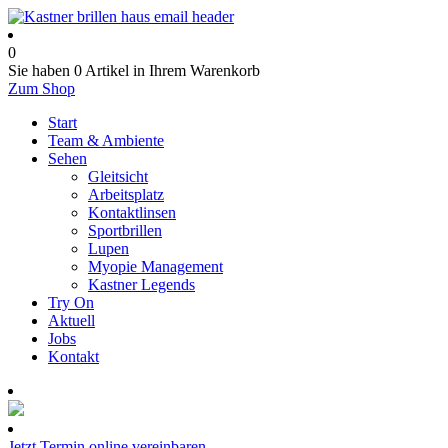
0
Sie haben
0 Artikel
in Ihrem Warenkorb
Zum Shop
Start
Team & Ambiente
Sehen
Gleitsicht
Arbeitsplatz
Kontaktlinsen
Sportbrillen
Lupen
Myopie Management
Kastner Legends
Try On
Aktuell
Jobs
Kontakt
Termin online buchen
Jetzt Termin online vereinbaren