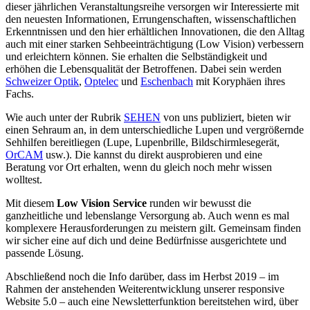
dieser jährlichen Veranstaltungsreihe versorgen wir Interessierte mit
den neuesten Informationen, Errungenschaften, wissenschaftlichen
Erkenntnissen und den hier erhältlichen Innovationen, die den Alltag
auch mit einer starken Sehbeeinträchtigung (Low Vision) verbessern
und erleichtern können. Sie erhalten die Selbständigkeit und
erhöhen die Lebensqualität der Betroffenen. Dabei sein werden
Schweizer Optik
,
Optelec
und
Eschenbach
mit Koryphäen ihres
Fachs.
Wie auch unter der Rubrik
SEHEN
von uns publiziert, bieten wir
einen Sehraum an, in dem unterschiedliche Lupen und vergrößernde
Sehhilfen bereitliegen (Lupe, Lupenbrille, Bildschirmlesegerät,
OrCAM
usw.). Die kannst du direkt ausprobieren und eine
Beratung vor Ort erhalten, wenn du gleich noch mehr wissen
wolltest.
Mit diesem
Low Vision Service
runden wir bewusst die
ganzheitliche und lebenslange Versorgung ab. Auch wenn es mal
komplexere Herausforderungen zu meistern gilt. Gemeinsam finden
wir sicher eine auf dich und deine Bedürfnisse ausgerichtete und
passende Lösung.
Abschließend noch die Info darüber, dass im Herbst 2019 – im
Rahmen der anstehenden Weiterentwicklung unserer responsive
Website 5.0 – auch eine Newsletterfunktion bereitstehen wird, über