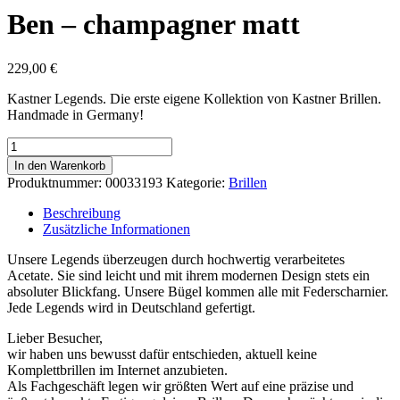
Ben – champagner matt
229,00
€
Kastner Legends. Die erste eigene Kollektion von Kastner Brillen.
Handmade in Germany!
Ben
-
In den Warenkorb
champagner
Produktnummer:
00033193
Kategorie:
Brillen
matt
Menge
Beschreibung
Zusätzliche Informationen
Unsere Legends überzeugen durch hochwertig verarbeitetes
Acetate. Sie sind leicht und mit ihrem modernen Design stets ein
absoluter Blickfang. Unsere Bügel kommen alle mit Federscharnier.
Jede Legends wird in Deutschland gefertigt.
Lieber Besucher,
wir haben uns bewusst dafür entschieden, aktuell keine
Komplettbrillen im Internet anzubieten.
Als Fachgeschäft legen wir größten Wert auf eine präzise und