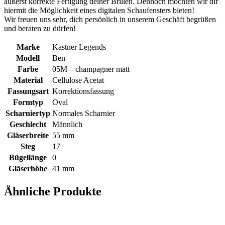
äußerst korrekte Fertigung deiner Brillen. Dennoch möchten wir dir
hiermit die Möglichkeit eines digitalen Schaufensters bieten!
Wir freuen uns sehr, dich persönlich in unserem Geschäft begrüßen
und beraten zu dürfen!
Marke
Kastner Legends
Modell
Ben
Farbe
05M – champagner matt
Material
Cellulose Acetat
Fassungsart
Korrektionsfassung
Formtyp
Oval
Scharniertyp
Normales Scharnier
Geschlecht
Männlich
Gläserbreite
55 mm
Steg
17
Bügellänge
0
Gläserhöhe
41 mm
Ähnliche Produkte