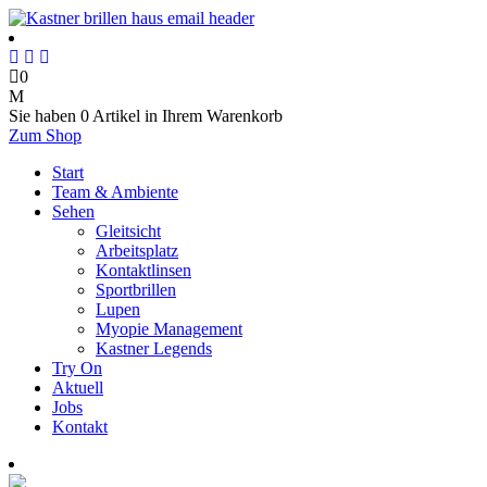
0
Sie haben
0 Artikel
in Ihrem Warenkorb
Zum Shop
Start
Team & Ambiente
Sehen
Gleitsicht
Arbeitsplatz
Kontaktlinsen
Sportbrillen
Lupen
Myopie Management
Kastner Legends
Try On
Aktuell
Jobs
Kontakt
Termin online buchen