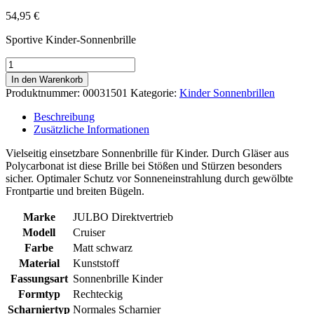
54,95
€
Sportive Kinder-Sonnenbrille
Cruiser
-
In den Warenkorb
matt
Produktnummer:
00031501
Kategorie:
Kinder Sonnenbrillen
schwarz
Menge
Beschreibung
Zusätzliche Informationen
Vielseitig einsetzbare Sonnenbrille für Kinder. Durch Gläser aus
Polycarbonat ist diese Brille bei Stößen und Stürzen besonders
sicher. Optimaler Schutz vor Sonneneinstrahlung durch gewölbte
Frontpartie und breiten Bügeln.
Marke
JULBO Direktvertrieb
Modell
Cruiser
Farbe
Matt schwarz
Material
Kunststoff
Fassungsart
Sonnenbrille Kinder
Formtyp
Rechteckig
Scharniertyp
Normales Scharnier