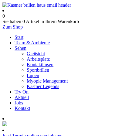
0
Sie haben
0 Artikel
in Ihrem Warenkorb
Zum Shop
Start
Team & Ambiente
Sehen
Gleitsicht
Arbeitsplatz
Kontaktlinsen
Sportbrillen
Lupen
Myopie Management
Kastner Legends
Try On
Aktuell
Jobs
Kontakt
Termin online buchen
Jetzt Termin online vereinbaren