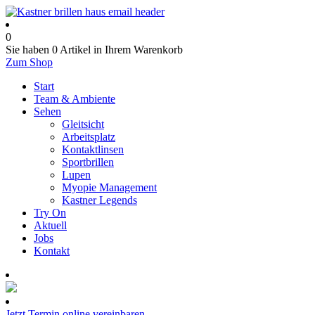
0
Sie haben
0 Artikel
in Ihrem Warenkorb
Zum Shop
Start
Team & Ambiente
Sehen
Gleitsicht
Arbeitsplatz
Kontaktlinsen
Sportbrillen
Lupen
Myopie Management
Kastner Legends
Try On
Aktuell
Jobs
Kontakt
Termin online buchen
Jetzt Termin online vereinbaren