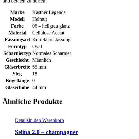
und beraten zu dürfen!
Marke
Kastner Legends
Modell
Helmut
Farbe
06 – hellgrau glanz
Material
Cellulose Acetat
Fassungsart
Korrektionsfassung
Formtyp
Oval
Scharniertyp
Normales Scharnier
Geschlecht
Männlich
Gläserbreite
55 mm
Steg
18
Bügellänge
0
Gläserhöhe
44 mm
Ähnliche Produkte
Details
In den Warenkorb
Selina 2.0 – champagner