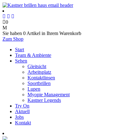
0
Sie haben
0 Artikel
in Ihrem Warenkorb
Zum Shop
Start
Team & Ambiente
Sehen
Gleitsicht
Arbeitsplatz
Kontaktlinsen
Sportbrillen
Lupen
Myopie Management
Kastner Legends
Try On
Aktuell
Jobs
Kontakt
Termin online buchen