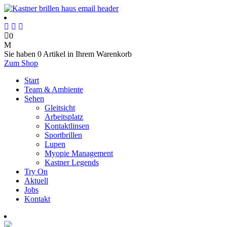
0
Sie haben
0 Artikel
in Ihrem Warenkorb
Zum Shop
Start
Team & Ambiente
Sehen
Gleitsicht
Arbeitsplatz
Kontaktlinsen
Sportbrillen
Lupen
Myopie Management
Kastner Legends
Try On
Aktuell
Jobs
Kontakt
Termin online buchen