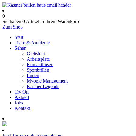
0
Sie haben
0 Artikel
in Ihrem Warenkorb
Zum Shop
Start
Team & Ambiente
Sehen
Gleitsicht
Arbeitsplatz
Kontaktlinsen
Sportbrillen
Lupen
Myopie Management
Kastner Legends
Try On
Aktuell
Jobs
Kontakt
Termin online buchen
Jetzt Termin online vereinbaren