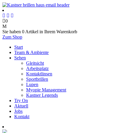
0
Sie haben
0 Artikel
in Ihrem Warenkorb
Zum Shop
Start
Team & Ambiente
Sehen
Gleitsicht
Arbeitsplatz
Kontaktlinsen
Sportbrillen
Lupen
Myopie Management
Kastner Legends
Try On
Aktuell
Jobs
Kontakt
Termin online buchen