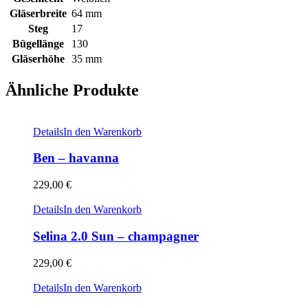
Gläserbreite
64 mm
Steg
17
Bügellänge
130
Gläserhöhe
35 mm
Ähnliche Produkte
Details
In den Warenkorb
Ben – havanna
229,00
€
Details
In den Warenkorb
Selina 2.0 Sun – champagner
229,00
€
Details
In den Warenkorb