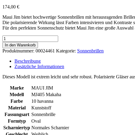
174,00
€
Maui Jim bietet hochwertige Sonnenbrillen mit herausragenden Brille
Die polarisierende Wirkung lässt Farben intensivieren und Kontraste s
Für den perfekten Sonnenschutz bietet Maui Jim eine große Auswahl 
Makaha
-
In den Warenkorb
havanna
Produktnummer:
00024461
Kategorie:
Sonnenbrillen
Menge
Beschreibung
Zusätzliche Informationen
Dieses Modell ist extrem leicht und sehr robust. Polarisierte Gläser au
Marke
MAUI JIM
Modell
MJ405 Makaha
Farbe
10 havanna
Material
Kunststoff
Fassungsart
Sonnenbrille
Formtyp
Oval
Scharniertyp
Normales Scharnier
Geschlecht
Weiblich