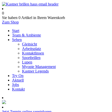
0
Sie haben
0 Artikel
in Ihrem Warenkorb
Zum Shop
Start
Team & Ambiente
Sehen
Gleitsicht
Arbeitsplatz
Kontaktlinsen
Sportbrillen
Lupen
Myopie Management
Kastner Legends
Try On
Aktuell
Jobs
Kontakt
Termin online buchen
Jetzt Termin online vereinbaren