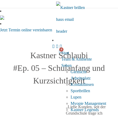
Termin online buchen
Jetzt Termin online vereinbaren
0
Kastner Schlaubi
Start
Team & Ambiente
#Ep. 05 – Schulanfang und
Sehen
Gleitsicht
Kurzsichtigkeit
Arbeitsplatz
Kontaktlinsen
Sportbrillen
Lupen
Myopie Management
„Liebe Kunden, seit der
Kastner Legends
Grundschule trage ich