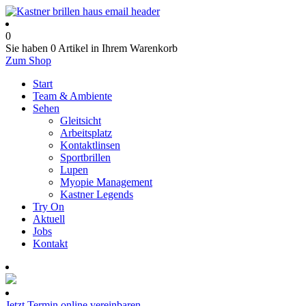
0
Sie haben
0 Artikel
in Ihrem Warenkorb
Zum Shop
Start
Team & Ambiente
Sehen
Gleitsicht
Arbeitsplatz
Kontaktlinsen
Sportbrillen
Lupen
Myopie Management
Kastner Legends
Try On
Aktuell
Jobs
Kontakt
Termin online buchen
Jetzt Termin online vereinbaren