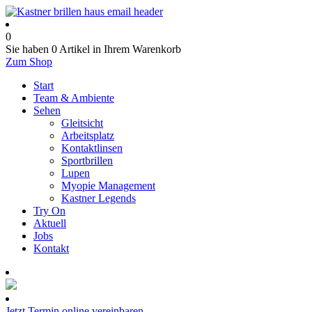
0
Sie haben
0 Artikel
in Ihrem Warenkorb
Zum Shop
Start
Team & Ambiente
Sehen
Gleitsicht
Arbeitsplatz
Kontaktlinsen
Sportbrillen
Lupen
Myopie Management
Kastner Legends
Try On
Aktuell
Jobs
Kontakt
Termin online buchen
Jetzt Termin online vereinbaren