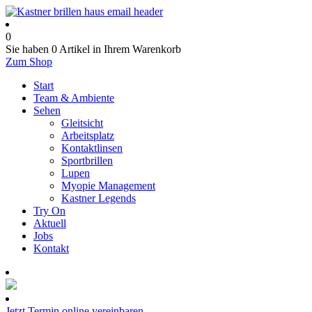
0
Sie haben
0 Artikel
in Ihrem Warenkorb
Zum Shop
Start
Team & Ambiente
Sehen
Gleitsicht
Arbeitsplatz
Kontaktlinsen
Sportbrillen
Lupen
Myopie Management
Kastner Legends
Try On
Aktuell
Jobs
Kontakt
Termin online buchen
Jetzt Termin online vereinbaren